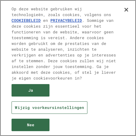
Op deze website gebruiken wij
technologieën, zoals cookies, volgens ons
COOKIEBELEID
en
PRIVACYBELEID
. Sommige van
deze cookies zijn essentieel voor het
functioneren van de website, waarvoor geen
toestemming is vereist. Andere cookies
worden gebruikt om de prestaties van de
website te analyseren, inzichten te
verkrijgen en advertenties op je interesses
af te stemmen. Deze cookies zullen wij niet
instellen zonder jouw toestemming. Ga je
akkoord met deze cookies, of stel je liever
je eigen cookievoorkeuren in?
Ja
Door deze site te betreden ga je akkoord met onze
Algemene
Voorwaarden
en bevestig je dat je ons
Cookie
‑ en
Privacybeleid
hebt
gelezen.
Wijzig voorkeursinstellingen
Nee