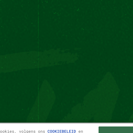
cookies, volgens ons
COOKIEBELEID
en